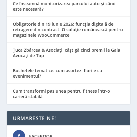
Ce înseamnă monitorizarea parcului auto și când
este necesară?
Obligatorie din 19 iunie 2026: funcția digitală de
retragere din contract. O soluție românească pentru
magazinele WooCommerce
Țuca Zbârcea & Asociații câștigă cinci premii la Gala
Avocați de Top
Buchetele tematice: cum asortezi florile cu
evenimentul?
Cum transformi pasiunea pentru fitness într-o
carieră stabilă
URMARESTE-NE!
FACEBOOK