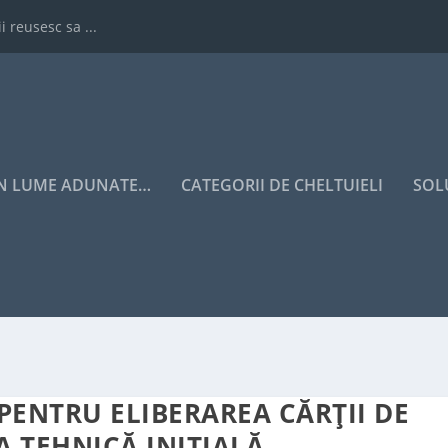
i reusesc sa ...
IN LUME ADUNATE…
CATEGORII DE CHELTUIELI
SOL
ENTRU ELIBERAREA CĂRȚII DE
IA TEHNICĂ INIȚIALĂ