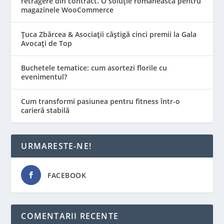
retragere din contract. O soluție românească pentru
magazinele WooCommerce
Țuca Zbârcea & Asociații câștigă cinci premii la Gala
Avocați de Top
Buchetele tematice: cum asortezi florile cu
evenimentul?
Cum transformi pasiunea pentru fitness într-o
carieră stabilă
URMARESTE-NE!
FACEBOOK
COMENTARII RECENTE