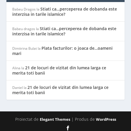
Stiati ca…perceperea de dobanda este
Babeu Dragos
la
interzisa in tarile islamice?
Stiati ca…perceperea de dobanda este
Babeu dragos
la
interzisa in tarile islamice?
Plata facturilor: o joaca de…oameni
Dimitrina Bulat
la
mari
21 de locuri de vizitat din lumea larga ce
Alina
la
merita toti banii
21 de locuri de vizitat din lumea larga ce
Daniel
la
merita toti banii
Proiectat de
| Produs de
Elegant Themes
WordPress