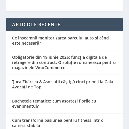
ARTICOLE RECENTE
Ce înseamnă monitorizarea parcului auto și când
este necesară?
Obligatorie din 19 iunie 2026: funcția digitală de
retragere din contract. O soluție românească pentru
magazinele WooCommerce
Țuca Zbârcea & Asociații câștigă cinci premii la Gala
Avocați de Top
Buchetele tematice: cum asortezi florile cu
evenimentul?
Cum transformi pasiunea pentru fitness într-o
carieră stabilă