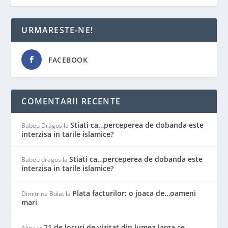
URMARESTE-NE!
FACEBOOK
COMENTARII RECENTE
Stiati ca…perceperea de dobanda este
Babeu Dragos
la
interzisa in tarile islamice?
Stiati ca…perceperea de dobanda este
Babeu dragos
la
interzisa in tarile islamice?
Plata facturilor: o joaca de…oameni
Dimitrina Bulat
la
mari
21 de locuri de vizitat din lumea larga ce
Alina
la