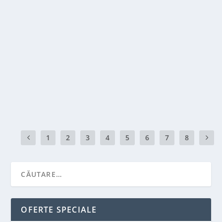
CUM POATE PLASA DE UMBRIRE SĂ
ÎMBUNĂTĂȚEASCĂ PRODUCȚIA AGRICOLĂ?
de
Victor Neagu
|
aug. 5, 2025
|
De prin lume adunate...
,
Recomandari
,
Solutii pentru casa
|
0
|
O privire asupra relației subtile dintre soare, sol și
plante Creșterea plantelor nu este o artă...
CITEŞTE MAI MULT
1
2
3
4
5
6
7
8
OFERTE SPECIALE