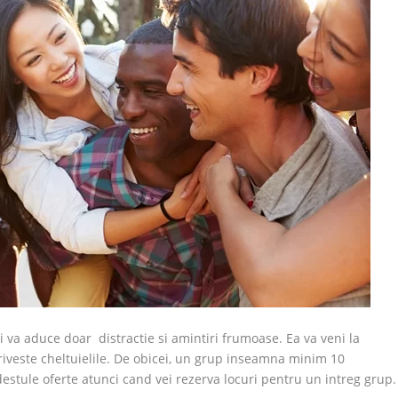
i va aduce doar distractie si amintiri frumoase. Ea va veni la
riveste cheltuielile. De obicei, un grup inseamna minim 10
i destule oferte atunci cand vei rezerva locuri pentru un intreg grup.