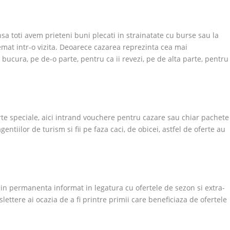
sa toti avem prieteni buni plecati in strainatate cu burse sau la
mat intr-o vizita. Deoarece cazarea reprezinta cea mai
a bucura, pe de-o parte, pentru ca ii revezi, pe de alta parte, pentru
ferte speciale, aici intrand vouchere pentru cazare sau chiar pachete
ntiilor de turism si fii pe faza caci, de obicei, astfel de oferte au
ii in permanenta informat in legatura cu ofertele de sezon si extra-
ttere ai ocazia de a fi printre primii care beneficiaza de ofertele