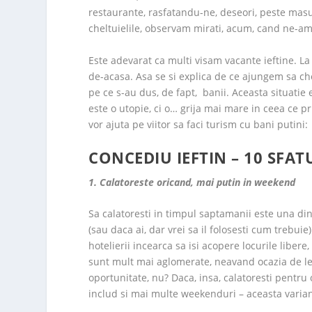
restaurante, rasfatandu-ne, deseori, peste mas
cheltuielile, observam mirati, acum, cand ne-a
Este adevarat ca multi visam vacante ieftine. La
de-acasa. Asa se si explica de ce ajungem sa che
pe ce s-au dus, de fapt, banii. Aceasta situatie e
este o utopie, ci o… grija mai mare in ceea ce p
vor ajuta pe viitor sa faci turism cu bani putini:
CONCEDIU IEFTIN – 10 SFATU
1. Calatoreste oricand, mai putin in weekend
Sa calatoresti in timpul saptamanii este una di
(sau daca ai, dar vrei sa il folosesti cum trebui
hotelierii incearca sa isi acopere locurile liber
sunt mult mai aglomerate, neavand ocazia de le 
oportunitate, nu? Daca, insa, calatoresti pentr
includ si mai multe weekenduri – aceasta varian