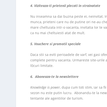
4. Viziteaza-ti prietenii plecati in strainatate
Nu inseamna sa dai buzna peste ei, neinvitat. In
munca, prieteni care nu de putine ori ne-au che
mare cheltuiala intr-o vacanta, invitatia lor te v
ca nu mai cheltuiesti atat de mult.
5. Vouchere si promotii speciale
Daca stii sa eviti perioadele de varf, vei gasi o
complete pentru vacanta. Urmareste site-urile age
l0curi limitate.
6. Aboneaza-te la newslettere
Knowledge is power
, dupa cum toti stim, iar sa f
sezon nu este putin lucru. Abonandu-te la newsle
tentante ale agentiilor de turism.