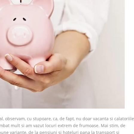
l, observam, cu stupoare, ca, de fapt, nu doar vacanta si calatoriil
imbat mult si am vazut locuri extrem de frumoase. Mai stim, de
ne variante, de la pensiuni si hoteluri pana la transport si