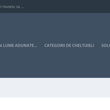
i reusesc sa ...
IN LUME ADUNATE…
CATEGORII DE CHELTUIELI
SOL