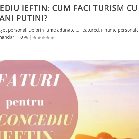
DIU IEFTIN: CUM FACI TURISM CU
ANI PUTINI?
uget personal
,
De prin lume adunate...
,
Featured
,
Finante personale
mandari
|
0
|