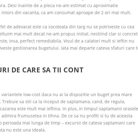
ura. Desi inainte de a pleca ne-am estimat cu aproximatie
m intors din vacanta, ca am consumat aproape de 2 ori mai mult.
 fel de adevarat este ca socoteala din targ nu se potriveste cu cea
ltuim mai mult decat ne-am propus initial, nestiind clar si concret
ste, insa, perfect remediabila. Visul de a calatori mult si ieftin nu
riveste gestionarea bugetului. Iata mai departe cateva sfaturi care t
RI DE CARE SA TII CONT
n variantele low-cost daca nu ai la dispozitie un buget prea mare
e). Trebuie sa stii ca la inceput de saptamana, cand, de regula,
e, cazarea este mult mai ieftina. In plus, in timpul saptamanii orasel
admira frumusetea in tihna. De ce sa nu profiti si tu de aceasta
u o perioada mai lunga de timp – excursii de cateva saptamani care
ta nu este una ideala.