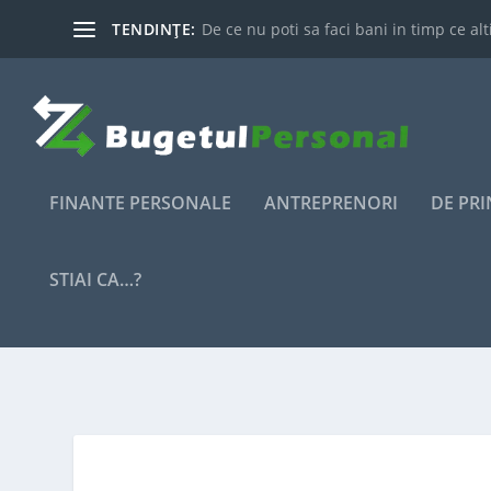
TENDINȚE:
De ce nu poti sa faci bani in timp ce alti
FINANTE PERSONALE
ANTREPRENORI
DE PR
STIAI CA…?