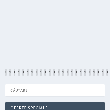
DE CE MERITĂ SĂ APELEZI LA UN SERVICE LAPTO
de
Victor Neagu
|
iun. 20, 2026
|
Featured
|
0
|
Laptopul este unul dintre cele mai importante echipamente pe 
relaxare, ai nevoie ca acesta să funcționeze rapid și fără pr
CITEŞTE MAI MULT
1
1
1
1
1
1
1
1
1
1
1
1
1
1
1
1
1
1
1
1
1
1
1
1
1
0
0
0
0
0
0
0
0
0
1
1
1
1
1
1
1
1
1
1
2
2
2
2
2
2
1
2
3
4
5
6
7
8
9
0
1
2
3
4
5
6
7
8
9
0
1
2
3
4
5
OFERTE SPECIALE