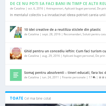
DE CE NU POTI SA FACI BANI IN TIMP CE ALTII 
de
Catalina
|
oct. 6, 2016
|
Antreprenori
,
Aplicatii buget personal
,
De pri
In mentalul colectiv s-a inradacinat ideea potrivit careia uni
10 idei creative de a reutiliza sticlele din plastic
de
Catalina
|
sept. 28, 2016
|
Recomandari
,
Solutii pentru cas
Ghid pentru un concediu ieftin: Cum faci turism cu
de
Catalina
|
aug. 29, 2016
|
Aplicatii buget personal
,
De prin
Somaj pentru absolventi – tineri educati, fara loc
de
Catalina
|
iun. 24, 2011
|
Finante personale
|
17
|
TOATE
Cel mai bine cotat