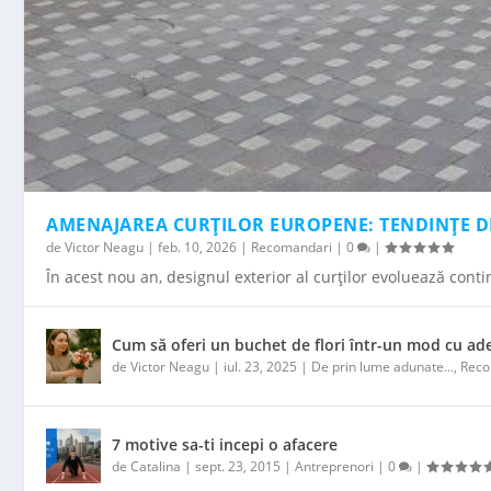
AMENAJAREA CURȚILOR EUROPENE: TENDINȚE DE 
de
Victor Neagu
|
feb. 10, 2026
|
Recomandari
|
0
|
În acest nou an, designul exterior al curților evoluează cont
Cum să oferi un buchet de flori într-un mod cu ade
de
Victor Neagu
|
iul. 23, 2025
|
De prin lume adunate...
,
Reco
7 motive sa-ti incepi o afacere
de
Catalina
|
sept. 23, 2015
|
Antreprenori
|
0
|