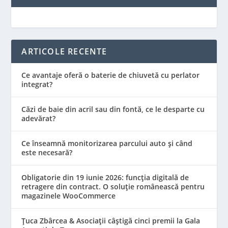
ARTICOLE RECENTE
Ce avantaje oferă o baterie de chiuvetă cu perlator
integrat?
Căzi de baie din acril sau din fontă, ce le desparte cu
adevărat?
Ce înseamnă monitorizarea parcului auto și când
este necesară?
Obligatorie din 19 iunie 2026: funcția digitală de
retragere din contract. O soluție românească pentru
magazinele WooCommerce
Țuca Zbârcea & Asociații câștigă cinci premii la Gala