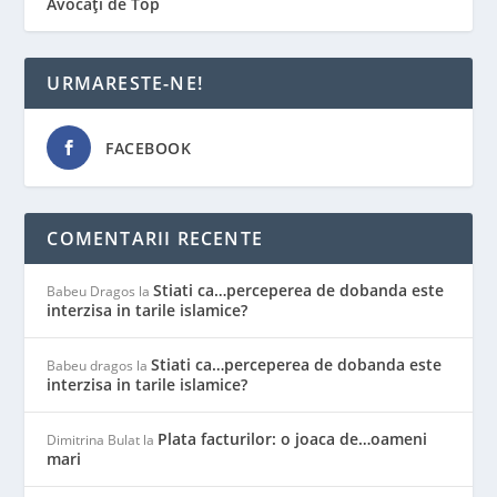
Avocați de Top
URMARESTE-NE!
FACEBOOK
COMENTARII RECENTE
Stiati ca…perceperea de dobanda este
Babeu Dragos
la
interzisa in tarile islamice?
Stiati ca…perceperea de dobanda este
Babeu dragos
la
interzisa in tarile islamice?
Plata facturilor: o joaca de…oameni
Dimitrina Bulat
la
mari