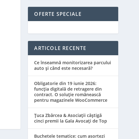
OFERTE SPECIALE
ARTICOLE RECENTE
Ce înseamnă monitorizarea parcului
auto și când este necesară?
Obligatorie din 19 iunie 2026:
funcția digitală de retragere din
contract. O soluție românească
pentru magazinele WooCommerce
Țuca Zbârcea & Asociații câștigă
cinci premii la Gala Avocați de Top
Buchetele tematice: cum asortezi