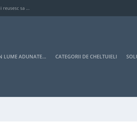
i reusesc sa ...
IN LUME ADUNATE…
CATEGORII DE CHELTUIELI
SOL