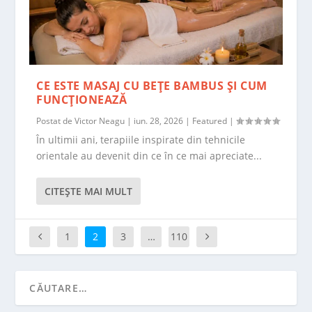
CE ESTE MASAJ CU BEȚE BAMBUS ȘI CUM
FUNCȚIONEAZĂ
Postat de
Victor Neagu
|
iun. 28, 2026
|
Featured
|
În ultimii ani, terapiile inspirate din tehnicile
orientale au devenit din ce în ce mai apreciate...
CITEŞTE MAI MULT
1
2
3
…
110