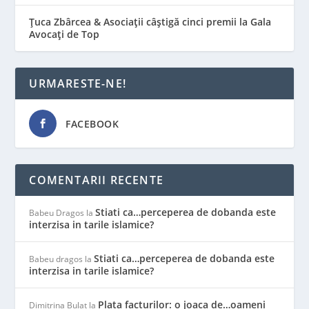
Țuca Zbârcea & Asociații câștigă cinci premii la Gala
Avocați de Top
URMARESTE-NE!
FACEBOOK
COMENTARII RECENTE
Stiati ca…perceperea de dobanda este
Babeu Dragos
la
interzisa in tarile islamice?
Stiati ca…perceperea de dobanda este
Babeu dragos
la
interzisa in tarile islamice?
Plata facturilor: o joaca de…oameni
Dimitrina Bulat
la