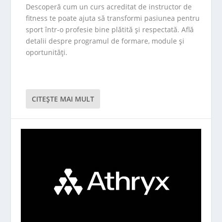
Descoperă cum un curs acreditat de instructor de
fitness te poate ajuta să transformi pasiunea pentru
sport într-o profesie bine plătită și respectată. Află
detalii despre programul de formare, module și
oportunități.
CITEŞTE MAI MULT