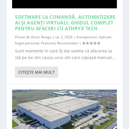
SOFTWARE LA COMANDĂ, AUTOMATIZARE
AI ȘI AGENȚI VIRTUALI: GHIDUL COMPLET
PENTRU AFACERI CU ATHRYX TECH
Postat de
Victor Neagu
|
iul. 2, 2026
|
Antreprenori
,
Aplicatii
buget personal
,
Featured
,
Recomandari
|
Sunt momente în care îți dai seama că afacerea ta
stă pe loc din cauza unui om care copiază manual...
CITEŞTE MAI MULT