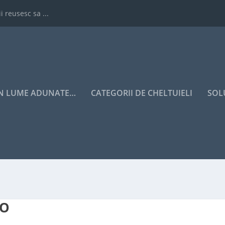
i reusesc sa ...
IN LUME ADUNATE…
CATEGORII DE CHELTUIELI
SOL
NO