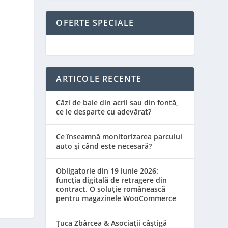
OFERTE SPECIALE
ARTICOLE RECENTE
Căzi de baie din acril sau din fontă,
ce le desparte cu adevărat?
Ce înseamnă monitorizarea parcului
auto și când este necesară?
Obligatorie din 19 iunie 2026:
funcția digitală de retragere din
contract. O soluție românească
pentru magazinele WooCommerce
Țuca Zbârcea & Asociații câștigă