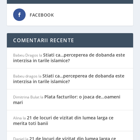
FACEBOOK
COMENTARII RECENTE
Stiati ca…perceperea de dobanda este
Babeu Dragos
la
interzisa in tarile islamice?
Stiati ca…perceperea de dobanda este
Babeu dragos
la
interzisa in tarile islamice?
Plata facturilor: o joaca de…oameni
Dimitrina Bulat
la
mari
21 de locuri de vizitat din lumea larga ce
Alina
la
merita toti banii
21 de locuri de vizitat din lumea larga ce
Daniel
la