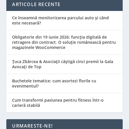
ARTICOLE RECENTE
Ce înseamnă monitorizarea parcului auto și când
este necesară?
Obligatorie din 19 iunie 2026: funcția digitală de
retragere din contract. O soluție românească pentru
magazinele WooCommerce
Țuca Zbârcea & Asociații câștigă cinci premii la Gala
Avocați de Top
Buchetele tematice: cum asortezi florile cu
evenimentul?
Cum transformi pasiunea pentru fitness într-o
carieră stabilă
URMARESTE-NE!