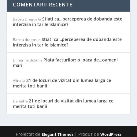
COMENTARII RECENTE
Stiati ca…perceperea de dobanda este
Babeu Dragos
la
interzisa in tarile islamice?
Stiati ca…perceperea de dobanda este
Babeu dragos
la
interzisa in tarile islamice?
Plata facturilor: o joaca de…oameni
Dimitrina Bulat
la
mari
21 de locuri de vizitat din lumea larga ce
Alina
la
merita toti banii
21 de locuri de vizitat din lumea larga ce
Daniel
la
merita toti banii
Proiectat de
| Produs de
Elegant Themes
WordPress