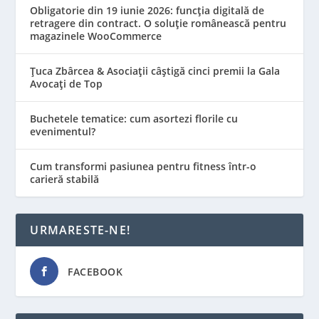
Obligatorie din 19 iunie 2026: funcția digitală de
retragere din contract. O soluție românească pentru
magazinele WooCommerce
Țuca Zbârcea & Asociații câștigă cinci premii la Gala
Avocați de Top
Buchetele tematice: cum asortezi florile cu
evenimentul?
Cum transformi pasiunea pentru fitness într-o
carieră stabilă
URMARESTE-NE!
FACEBOOK