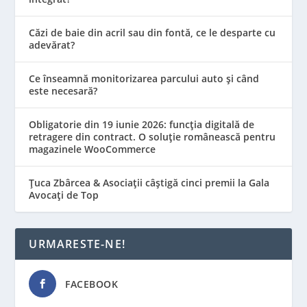
Căzi de baie din acril sau din fontă, ce le desparte cu
adevărat?
Ce înseamnă monitorizarea parcului auto și când
este necesară?
Obligatorie din 19 iunie 2026: funcția digitală de
retragere din contract. O soluție românească pentru
magazinele WooCommerce
Țuca Zbârcea & Asociații câștigă cinci premii la Gala
Avocați de Top
URMARESTE-NE!
FACEBOOK