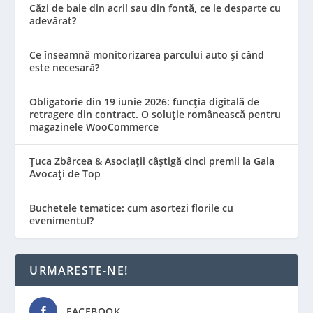
Căzi de baie din acril sau din fontă, ce le desparte cu
adevărat?
Ce înseamnă monitorizarea parcului auto și când
este necesară?
Obligatorie din 19 iunie 2026: funcția digitală de
retragere din contract. O soluție românească pentru
magazinele WooCommerce
Țuca Zbârcea & Asociații câștigă cinci premii la Gala
Avocați de Top
Buchetele tematice: cum asortezi florile cu
evenimentul?
URMARESTE-NE!
FACEBOOK