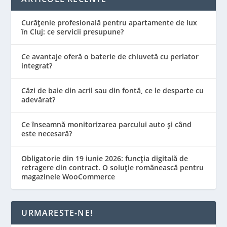
Curățenie profesională pentru apartamente de lux
în Cluj: ce servicii presupune?
Ce avantaje oferă o baterie de chiuvetă cu perlator
integrat?
Căzi de baie din acril sau din fontă, ce le desparte cu
adevărat?
Ce înseamnă monitorizarea parcului auto și când
este necesară?
Obligatorie din 19 iunie 2026: funcția digitală de
retragere din contract. O soluție românească pentru
magazinele WooCommerce
URMARESTE-NE!