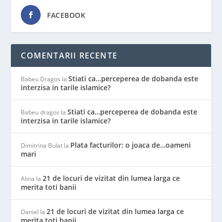
FACEBOOK
COMENTARII RECENTE
Stiati ca…perceperea de dobanda este
Babeu Dragos
la
interzisa in tarile islamice?
Stiati ca…perceperea de dobanda este
Babeu dragos
la
interzisa in tarile islamice?
Plata facturilor: o joaca de…oameni
Dimitrina Bulat
la
mari
21 de locuri de vizitat din lumea larga ce
Alina
la
merita toti banii
21 de locuri de vizitat din lumea larga ce
Daniel
la
merita toti banii