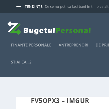
TENDINȚE:
De ce nu poti sa faci bani in timp ce alti
FINANTE PERSONALE
ANTREPRENORI
DE PR
STIAI CA…?
FV5OPX3 – IMGUR