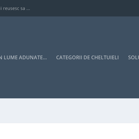
i reusesc sa ...
IN LUME ADUNATE…
CATEGORII DE CHELTUIELI
SOL