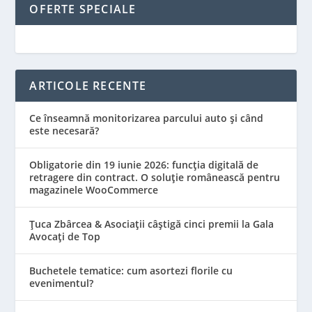
OFERTE SPECIALE
ARTICOLE RECENTE
Ce înseamnă monitorizarea parcului auto și când
este necesară?
Obligatorie din 19 iunie 2026: funcția digitală de
retragere din contract. O soluție românească pentru
magazinele WooCommerce
Țuca Zbârcea & Asociații câștigă cinci premii la Gala
Avocați de Top
Buchetele tematice: cum asortezi florile cu
evenimentul?