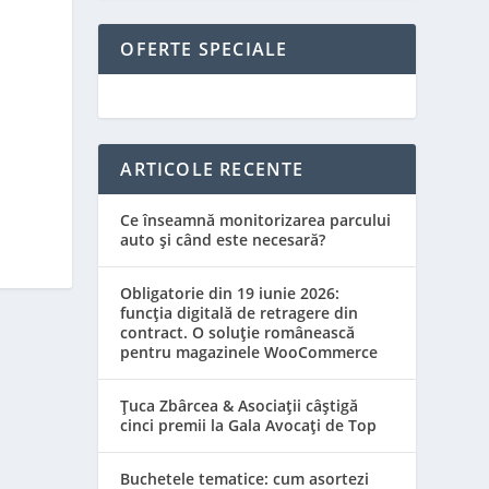
OFERTE SPECIALE
ARTICOLE RECENTE
Ce înseamnă monitorizarea parcului
auto și când este necesară?
Obligatorie din 19 iunie 2026:
funcția digitală de retragere din
contract. O soluție românească
pentru magazinele WooCommerce
Țuca Zbârcea & Asociații câștigă
cinci premii la Gala Avocați de Top
Buchetele tematice: cum asortezi