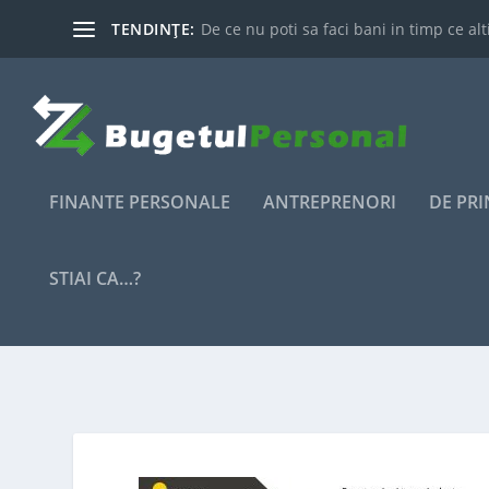
TENDINȚE:
De ce nu poti sa faci bani in timp ce alti
FINANTE PERSONALE
ANTREPRENORI
DE PR
STIAI CA…?