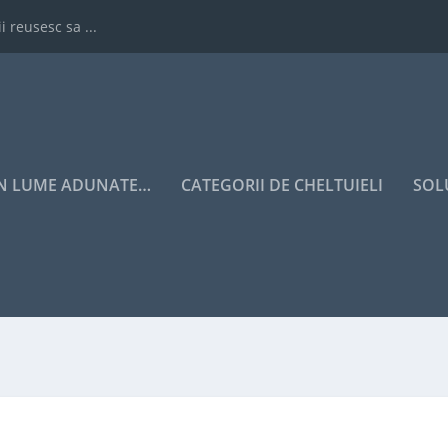
i reusesc sa ...
IN LUME ADUNATE…
CATEGORII DE CHELTUIELI
SOL