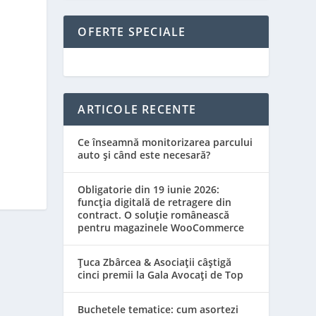
OFERTE SPECIALE
ARTICOLE RECENTE
Ce înseamnă monitorizarea parcului
auto și când este necesară?
Obligatorie din 19 iunie 2026:
funcția digitală de retragere din
contract. O soluție românească
pentru magazinele WooCommerce
Țuca Zbârcea & Asociații câștigă
cinci premii la Gala Avocați de Top
Buchetele tematice: cum asortezi