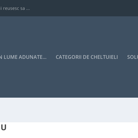
i reusesc sa ...
IN LUME ADUNATE…
CATEGORII DE CHELTUIELI
SOL
CU