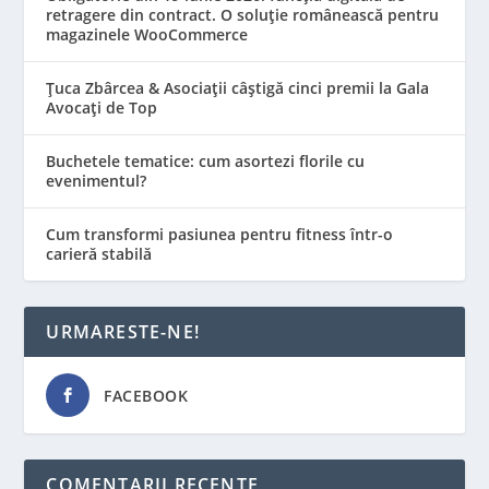
retragere din contract. O soluție românească pentru
magazinele WooCommerce
Țuca Zbârcea & Asociații câștigă cinci premii la Gala
Avocați de Top
Buchetele tematice: cum asortezi florile cu
evenimentul?
Cum transformi pasiunea pentru fitness într-o
carieră stabilă
URMARESTE-NE!
FACEBOOK
COMENTARII RECENTE