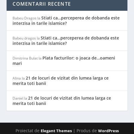
COMENTARII RECENTE
Stiati ca…perceperea de dobanda este
Babeu Dragos
la
interzisa in tarile islamice?
Stiati ca…perceperea de dobanda este
Babeu dragos
la
interzisa in tarile islamice?
Plata facturilor: o joaca de…oameni
Dimitrina Bulat
la
mari
21 de locuri de vizitat din lumea larga ce
Alina
la
merita toti banii
21 de locuri de vizitat din lumea larga ce
Daniel
la
merita toti banii
Proiectat de
| Produs de
Elegant Themes
WordPress