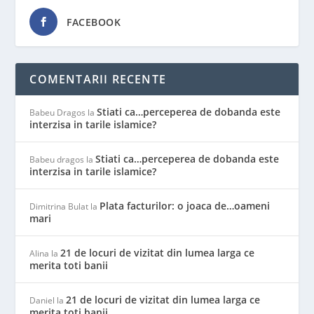
FACEBOOK
COMENTARII RECENTE
Stiati ca…perceperea de dobanda este
Babeu Dragos
la
interzisa in tarile islamice?
Stiati ca…perceperea de dobanda este
Babeu dragos
la
interzisa in tarile islamice?
Plata facturilor: o joaca de…oameni
Dimitrina Bulat
la
mari
21 de locuri de vizitat din lumea larga ce
Alina
la
merita toti banii
21 de locuri de vizitat din lumea larga ce
Daniel
la
merita toti banii