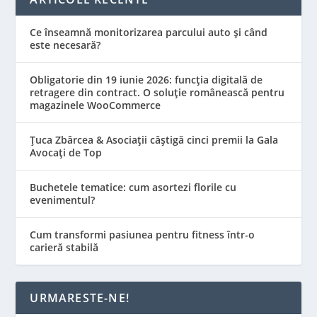
Ce înseamnă monitorizarea parcului auto și când
este necesară?
Obligatorie din 19 iunie 2026: funcția digitală de
retragere din contract. O soluție românească pentru
magazinele WooCommerce
Țuca Zbârcea & Asociații câștigă cinci premii la Gala
Avocați de Top
Buchetele tematice: cum asortezi florile cu
evenimentul?
Cum transformi pasiunea pentru fitness într-o
carieră stabilă
URMARESTE-NE!