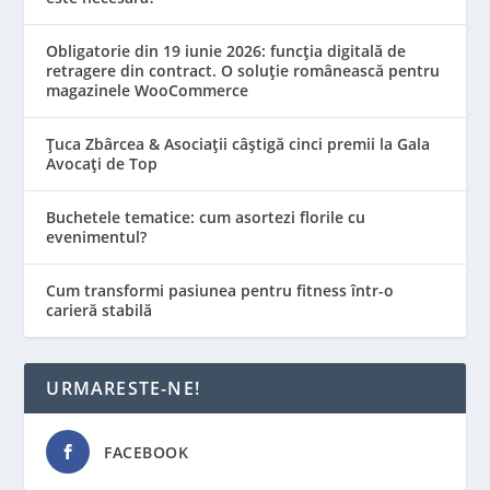
Obligatorie din 19 iunie 2026: funcția digitală de
retragere din contract. O soluție românească pentru
magazinele WooCommerce
Țuca Zbârcea & Asociații câștigă cinci premii la Gala
Avocați de Top
Buchetele tematice: cum asortezi florile cu
evenimentul?
Cum transformi pasiunea pentru fitness într-o
carieră stabilă
URMARESTE-NE!
FACEBOOK