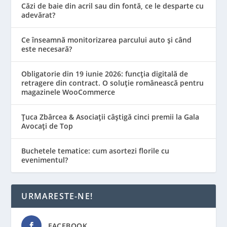
Căzi de baie din acril sau din fontă, ce le desparte cu
adevărat?
Ce înseamnă monitorizarea parcului auto și când
este necesară?
Obligatorie din 19 iunie 2026: funcția digitală de
retragere din contract. O soluție românească pentru
magazinele WooCommerce
Țuca Zbârcea & Asociații câștigă cinci premii la Gala
Avocați de Top
Buchetele tematice: cum asortezi florile cu
evenimentul?
URMARESTE-NE!
FACEBOOK