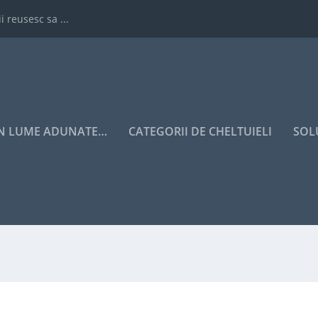
i reusesc sa ...
IN LUME ADUNATE…
CATEGORII DE CHELTUIELI
SOL