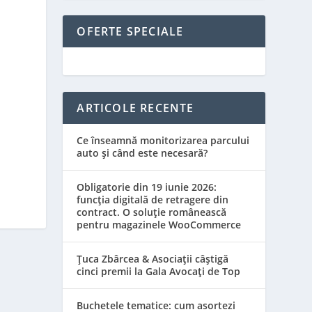
OFERTE SPECIALE
ARTICOLE RECENTE
Ce înseamnă monitorizarea parcului
auto și când este necesară?
Obligatorie din 19 iunie 2026:
funcția digitală de retragere din
contract. O soluție românească
pentru magazinele WooCommerce
Țuca Zbârcea & Asociații câștigă
cinci premii la Gala Avocați de Top
Buchetele tematice: cum asortezi