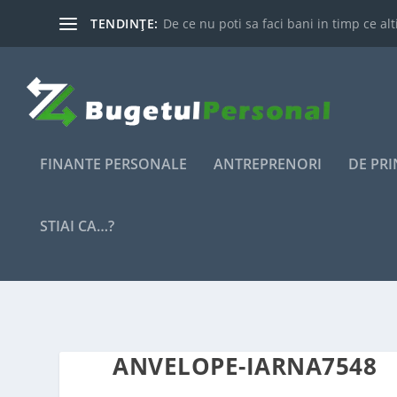
TENDINȚE:
De ce nu poti sa faci bani in timp ce alti
FINANTE PERSONALE
ANTREPRENORI
DE PR
STIAI CA…?
ANVELOPE-IARNA7548