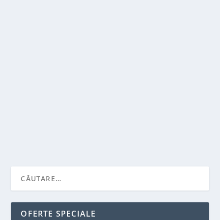
POT FOLOSI ACELAȘI HIDRATANT ATÂT
ZIUA, CÂT ȘI NOAPTEA?
de
Victor Neagu
|
apr. 29, 2024
|
Recomandari
|
0
|
Când vine vorba de îngrijirea pielii, întrebările despre
produsele pe care ar trebui să le folosim...
CITEŞTE MAI MULT
OFERTE SPECIALE