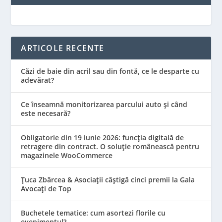
ARTICOLE RECENTE
Căzi de baie din acril sau din fontă, ce le desparte cu
adevărat?
Ce înseamnă monitorizarea parcului auto și când
este necesară?
Obligatorie din 19 iunie 2026: funcția digitală de
retragere din contract. O soluție românească pentru
magazinele WooCommerce
Țuca Zbârcea & Asociații câștigă cinci premii la Gala
Avocați de Top
Buchetele tematice: cum asortezi florile cu
evenimentul?