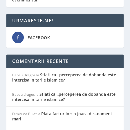
URMARESTE-NE!
FACEBOOK
COMENTARII RECENTE
Stiati ca…perceperea de dobanda este
Babeu Dragos
la
interzisa in tarile islamice?
Stiati ca…perceperea de dobanda este
Babeu dragos
la
interzisa in tarile islamice?
Plata facturilor: o joaca de…oameni
Dimitrina Bulat
la
mari