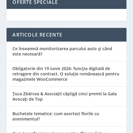
OFERTE SPECIALE
ARTICOLE RECENTE
Ce înseamnă monitorizarea parcului auto și când
este necesară?
Obligatorie din 19 iunie 2026: funcția digitală de
retragere din contract. O soluție românească pentru
magazinele WooCommerce
Țuca Zbârcea & Asociații câștigă cinci premii la Gala
Avocați de Top
Buchetele tematice: cum asortezi florile cu
evenimentul?