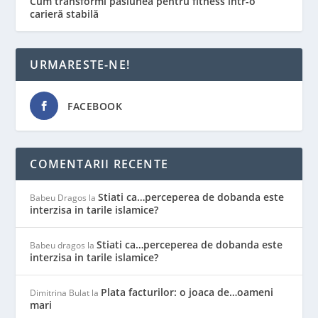
Cum transformi pasiunea pentru fitness într-o
carieră stabilă
URMARESTE-NE!
FACEBOOK
COMENTARII RECENTE
Stiati ca…perceperea de dobanda este
Babeu Dragos
la
interzisa in tarile islamice?
Stiati ca…perceperea de dobanda este
Babeu dragos
la
interzisa in tarile islamice?
Plata facturilor: o joaca de…oameni
Dimitrina Bulat
la
mari