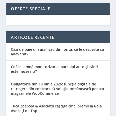
OFERTE SPECIALE
ARTICOLE RECENTE
Căzi de baie din acril sau din fontă, ce le desparte cu
adevărat?
Ce înseamnă monitorizarea parcului auto și când
este necesară?
Obligatorie din 19 iunie 2026: funcția digitală de
retragere din contract. O soluție românească pentru
magazinele WooCommerce
Țuca Zbârcea & Asociații câștigă cinci premii la Gala
Avocați de Top