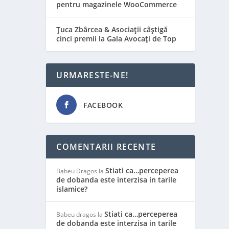
pentru magazinele WooCommerce
Țuca Zbârcea & Asociații câștigă
cinci premii la Gala Avocați de Top
URMARESTE-NE!
 a
FACEBOOK
COMENTARII RECENTE
Stiati ca…perceperea
Babeu Dragos
la
de dobanda este interzisa in tarile
islamice?
Stiati ca…perceperea
Babeu dragos
la
de dobanda este interzisa in tarile