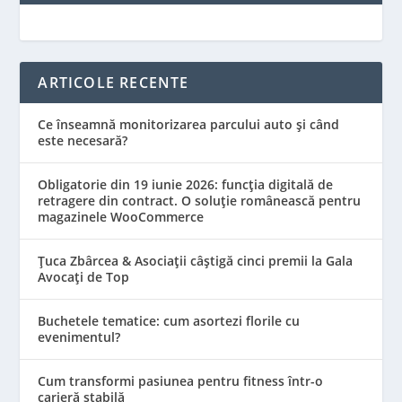
ARTICOLE RECENTE
Ce înseamnă monitorizarea parcului auto și când
este necesară?
Obligatorie din 19 iunie 2026: funcția digitală de
retragere din contract. O soluție românească pentru
magazinele WooCommerce
Țuca Zbârcea & Asociații câștigă cinci premii la Gala
Avocați de Top
Buchetele tematice: cum asortezi florile cu
evenimentul?
Cum transformi pasiunea pentru fitness într-o
carieră stabilă