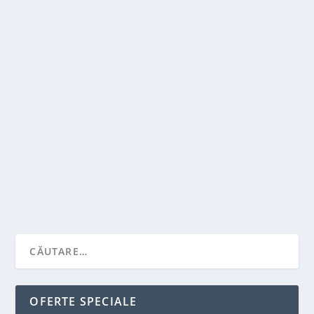
SUPREMATIA ANVELOPELOR DE IARNA –
MOTIVELE UNEI ALEGERI NECESARE
PENTRU SIGURANTA
de
Victor Neagu
|
nov. 6, 2023
|
Antreprenori
,
Featured
,
Recomandari
|
0
|
Atunci cand mercurul termometrelor scade sub
pragul de inghet, un element de siguranta adesea...
CITEŞTE MAI MULT
OFERTE SPECIALE