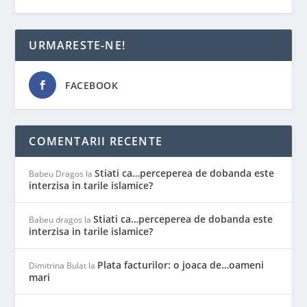
URMARESTE-NE!
FACEBOOK
COMENTARII RECENTE
Stiati ca…perceperea de dobanda este
Babeu Dragos
la
interzisa in tarile islamice?
Stiati ca…perceperea de dobanda este
Babeu dragos
la
interzisa in tarile islamice?
Plata facturilor: o joaca de…oameni
Dimitrina Bulat
la
mari