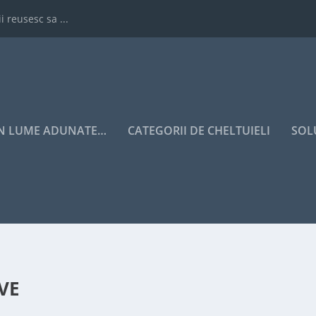
i reusesc sa ...
IN LUME ADUNATE…
CATEGORII DE CHELTUIELI
SOL
VE