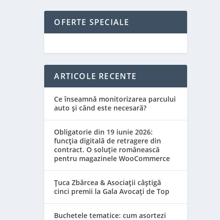
OFERTE SPECIALE
ARTICOLE RECENTE
Ce înseamnă monitorizarea parcului
auto și când este necesară?
Obligatorie din 19 iunie 2026:
funcția digitală de retragere din
contract. O soluție românească
pentru magazinele WooCommerce
Țuca Zbârcea & Asociații câștigă
cinci premii la Gala Avocați de Top
Buchetele tematice: cum asortezi