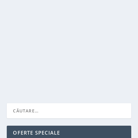
DE LA PROIECT LA EXECUȚIE: AVANTAJELE
COLABORĂRII CU O FIRMĂ SPECIALIZATĂ ÎN
CASE LA ROȘU
de
Victor Neagu
|
mai 22, 2026
|
Solutii pentru casa
|
0
|
Construirea unei case implică numeroase etape
tehnice și logistice care trebuie coordonate...
CITEŞTE MAI MULT
OFERTE SPECIALE