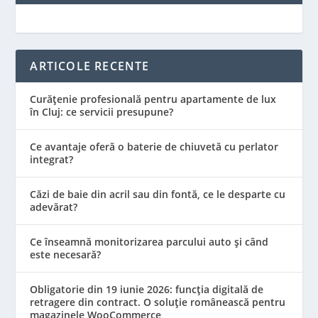
ARTICOLE RECENTE
Curățenie profesională pentru apartamente de lux
în Cluj: ce servicii presupune?
Ce avantaje oferă o baterie de chiuvetă cu perlator
integrat?
Căzi de baie din acril sau din fontă, ce le desparte cu
adevărat?
Ce înseamnă monitorizarea parcului auto și când
este necesară?
Obligatorie din 19 iunie 2026: funcția digitală de
retragere din contract. O soluție românească pentru
magazinele WooCommerce