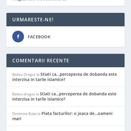
URMARESTE-NE!
FACEBOOK
COMENTARII RECENTE
Stiati ca…perceperea de dobanda este
Babeu Dragos
la
interzisa in tarile islamice?
Stiati ca…perceperea de dobanda este
Babeu dragos
la
interzisa in tarile islamice?
Plata facturilor: o joaca de…oameni
Dimitrina Bulat
la
mari