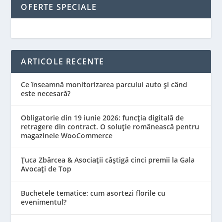
OFERTE SPECIALE
ARTICOLE RECENTE
Ce înseamnă monitorizarea parcului auto și când
este necesară?
Obligatorie din 19 iunie 2026: funcția digitală de
retragere din contract. O soluție românească pentru
magazinele WooCommerce
Țuca Zbârcea & Asociații câștigă cinci premii la Gala
Avocați de Top
Buchetele tematice: cum asortezi florile cu
evenimentul?