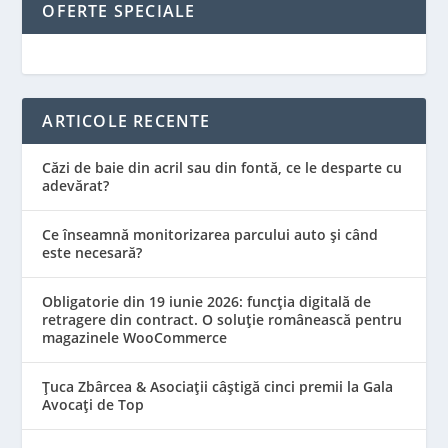
OFERTE SPECIALE
ARTICOLE RECENTE
Căzi de baie din acril sau din fontă, ce le desparte cu
adevărat?
Ce înseamnă monitorizarea parcului auto și când
este necesară?
Obligatorie din 19 iunie 2026: funcția digitală de
retragere din contract. O soluție românească pentru
magazinele WooCommerce
Țuca Zbârcea & Asociații câștigă cinci premii la Gala
Avocați de Top