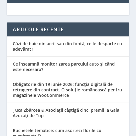
ARTICOLE RECENTE
Căzi de baie din acril sau din fontă, ce le desparte cu
adevărat?
Ce înseamnă monitorizarea parcului auto și când
este necesară?
Obligatorie din 19 iunie 2026: funcția digitală de
retragere din contract. O soluție românească pentru
magazinele WooCommerce
Țuca Zbârcea & Asociații câștigă cinci premii la Gala
Avocați de Top
Buchetele tematice: cum asortezi florile cu
evenimentul?