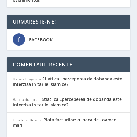
URMARESTE-NE!
FACEBOOK
COMENTARII RECENTE
Stiati ca…perceperea de dobanda este
Babeu Dragos
la
interzisa in tarile islamice?
Stiati ca…perceperea de dobanda este
Babeu dragos
la
interzisa in tarile islamice?
Plata facturilor: o joaca de…oameni
Dimitrina Bulat
la
mari