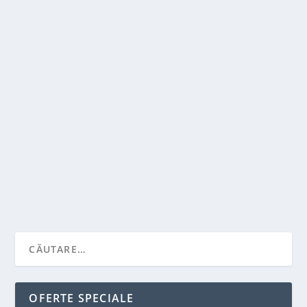
CUM POTI FACE BANI CU AJUTORUL
INTERNETULUI ?
de
Victor Neagu
|
aug. 4, 2021
|
Antreprenori
|
0
|
Vrei sa faci bani online? Vrei sa castigi mai mult
aproape fara efort? Sigur, multi agenti de...
CITEŞTE MAI MULT
OFERTE SPECIALE