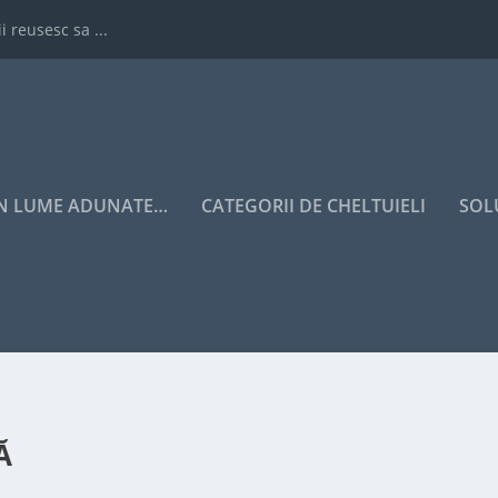
i reusesc sa ...
IN LUME ADUNATE…
CATEGORII DE CHELTUIELI
SOL
Ă