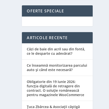
OFERTE SPECIALE
ARTICOLE RECENTE
Căzi de baie din acril sau din fontă,
ce le desparte cu adevărat?
Ce înseamnă monitorizarea parcului
auto și când este necesară?
Obligatorie din 19 iunie 2026:
funcția digitală de retragere din
contract. O soluție românească
pentru magazinele WooCommerce
Țuca Zbârcea & Asociații câștigă