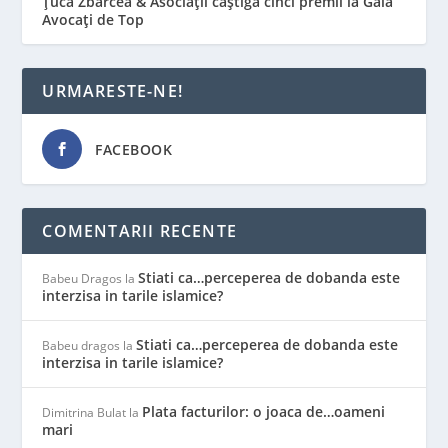
Țuca Zbârcea & Asociații câștigă cinci premii la Gala
Avocați de Top
URMARESTE-NE!
FACEBOOK
COMENTARII RECENTE
Stiati ca…perceperea de dobanda este
Babeu Dragos
la
interzisa in tarile islamice?
Stiati ca…perceperea de dobanda este
Babeu dragos
la
interzisa in tarile islamice?
Plata facturilor: o joaca de…oameni
Dimitrina Bulat
la
mari