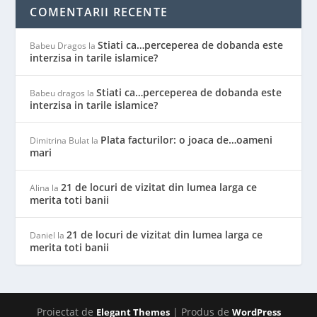
COMENTARII RECENTE
Stiati ca…perceperea de dobanda este
Babeu Dragos
la
interzisa in tarile islamice?
Stiati ca…perceperea de dobanda este
Babeu dragos
la
interzisa in tarile islamice?
Plata facturilor: o joaca de…oameni
Dimitrina Bulat
la
mari
21 de locuri de vizitat din lumea larga ce
Alina
la
merita toti banii
21 de locuri de vizitat din lumea larga ce
Daniel
la
merita toti banii
Proiectat de
| Produs de
Elegant Themes
WordPress