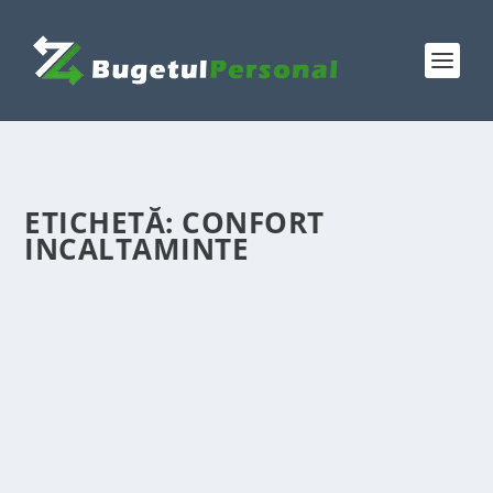
ETICHETĂ:
CONFORT
INCALTAMINTE
INVESTIȚIA ÎN PANTOFI DIN PIELE
NATURALĂ
de
Victor Neagu
|
mai 12, 2026
|
Featured
|
0
|
Descoperă cum pantofii din piele naturală de la
Catinca Shoes îmbină eleganța, confortul și
durabilitatea, fiind o alegere inteligentă pentru
femeile moderne care apreciază calitatea autentică și