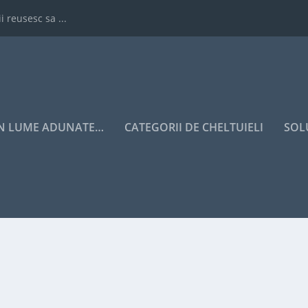
i reusesc sa ...
IN LUME ADUNATE…
CATEGORII DE CHELTUIELI
SOL