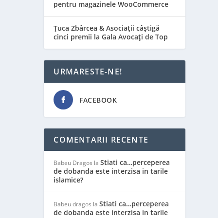
pentru magazinele WooCommerce
Țuca Zbârcea & Asociații câștigă
cinci premii la Gala Avocați de Top
OȘU
URMARESTE-NE!
FACEBOOK
COMENTARII RECENTE
Stiati ca…perceperea
Babeu Dragos
la
de dobanda este interzisa in tarile
islamice?
Stiati ca…perceperea
Babeu dragos
la
de dobanda este interzisa in tarile