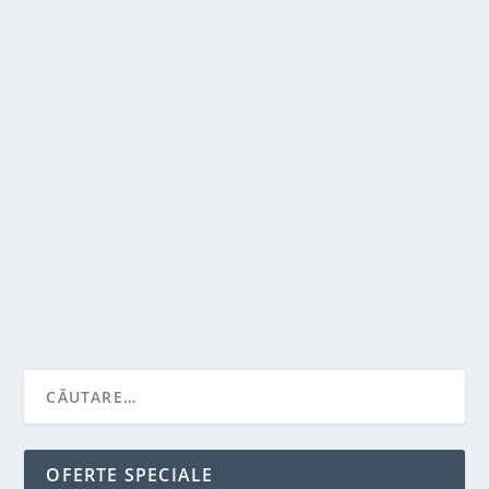
CUM POTI FACE BANI CU AJUTORUL
INTERNETULUI ?
de
Victor Neagu
|
aug. 4, 2021
|
Antreprenori
|
0
|
Vrei sa faci bani online? Vrei sa castigi mai mult
aproape fara efort? Sigur, multi agenti de...
CITEŞTE MAI MULT
OFERTE SPECIALE