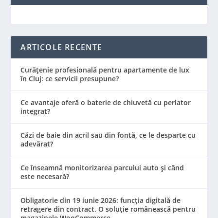
ARTICOLE RECENTE
Curățenie profesională pentru apartamente de lux
în Cluj: ce servicii presupune?
Ce avantaje oferă o baterie de chiuvetă cu perlator
integrat?
Căzi de baie din acril sau din fontă, ce le desparte cu
adevărat?
Ce înseamnă monitorizarea parcului auto și când
este necesară?
Obligatorie din 19 iunie 2026: funcția digitală de
retragere din contract. O soluție românească pentru
magazinele WooCommerce