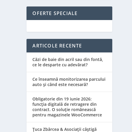
OFERTE SPECIALE
ARTICOLE RECENTE
Căzi de baie din acril sau din fontă,
ce le desparte cu adevărat?
Ce înseamnă monitorizarea parcului
auto și când este necesară?
Obligatorie din 19 iunie 2026:
funcția digitală de retragere din
contract. O soluție românească
pentru magazinele WooCommerce
Țuca Zbârcea & Asociații câștigă