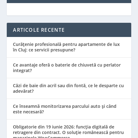
ARTICOLE RECENTE
Curățenie profesională pentru apartamente de lux
în Cluj: ce servicii presupune?
Ce avantaje oferă o baterie de chiuvetă cu perlator
integrat?
Căzi de baie din acril sau din fontă, ce le desparte cu
adevărat?
Ce înseamnă monitorizarea parcului auto și când
este necesară?
Obligatorie din 19 iunie 2026: funcția digitală de
retragere din contract. O soluție românească pentru
magazinele WooCommerce