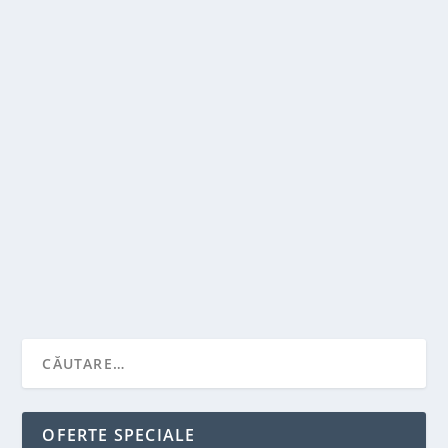
CINE FACE CURATENIE DUPA
CONSTRUCTOR?
de
Victor Neagu
|
sept. 7, 2022
|
Recomandari
|
0
|
Cand ai facut ultima data o modificare majora a
aspectului locuintei? Cand ai schimbat culoarea...
CITEŞTE MAI MULT
OFERTE SPECIALE