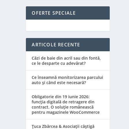
OFERTE SPECIALE
ARTICOLE RECENTE
Căzi de baie din acril sau din fontă,
ce le desparte cu adevărat?
Ce înseamnă monitorizarea parcului
auto și când este necesară?
Obligatorie din 19 iunie 2026:
funcția digitală de retragere din
contract. O soluție românească
pentru magazinele WooCommerce
Țuca Zbârcea & Asociații câștigă