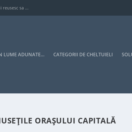
i reusesc sa ...
IN LUME ADUNATE…
CATEGORII DE CHELTUIELI
SOL
USEȚILE ORAȘULUI CAPITALĂ