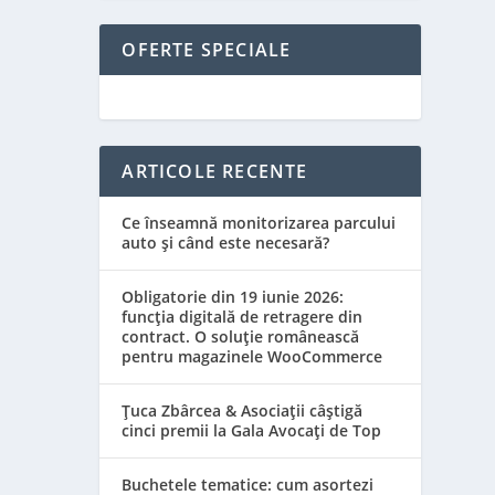
OFERTE SPECIALE
ARTICOLE RECENTE
Ce înseamnă monitorizarea parcului
auto și când este necesară?
Obligatorie din 19 iunie 2026:
funcția digitală de retragere din
contract. O soluție românească
pentru magazinele WooCommerce
Țuca Zbârcea & Asociații câștigă
cinci premii la Gala Avocați de Top
Buchetele tematice: cum asortezi