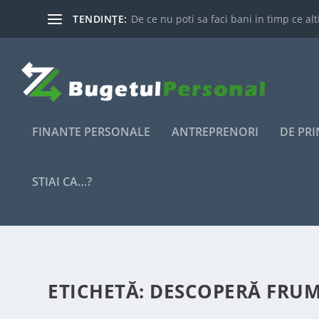
TENDINȚE:
De ce nu poti sa faci bani in timp ce alti
FINANTE PERSONALE
ANTREPRENORI
DE PR
STIAI CA…?
ETICHETĂ:
DESCOPERĂ FRUM