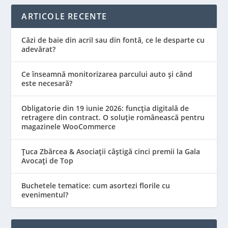
ARTICOLE RECENTE
Căzi de baie din acril sau din fontă, ce le desparte cu
adevărat?
Ce înseamnă monitorizarea parcului auto și când
este necesară?
Obligatorie din 19 iunie 2026: funcția digitală de
retragere din contract. O soluție românească pentru
magazinele WooCommerce
Țuca Zbârcea & Asociații câștigă cinci premii la Gala
Avocați de Top
Buchetele tematice: cum asortezi florile cu
evenimentul?