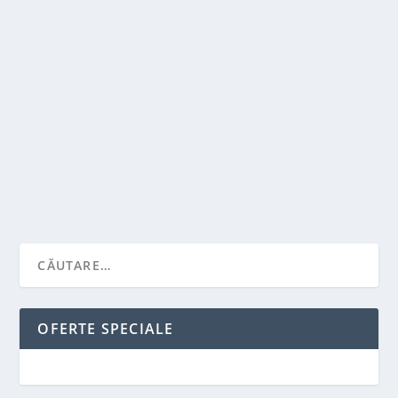
DE CE DIAMANTELE SUNT ATAT DE SCUMPE?
de
Victor Neagu
|
mart. 22, 2022
|
Stiai ca...?
|
0
|
Cand iesiti sa cumparati un diamant sau un inel cu
diamant, primul lucru pe care il veti observa...
CITEŞTE MAI MULT
OFERTE SPECIALE