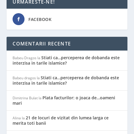
URMARESTE-NE!
FACEBOOK
COMENTARII RECENTE
Stiati ca…perceperea de dobanda este
Babeu Dragos
la
interzisa in tarile islamice?
Stiati ca…perceperea de dobanda este
Babeu dragos
la
interzisa in tarile islamice?
Plata facturilor: o joaca de…oameni
Dimitrina Bulat
la
mari
21 de locuri de vizitat din lumea larga ce
Alina
la
merita toti banii