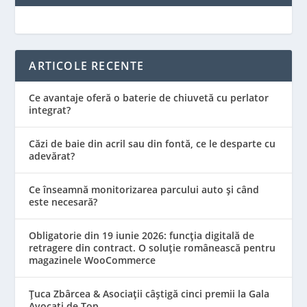
ARTICOLE RECENTE
Ce avantaje oferă o baterie de chiuvetă cu perlator
integrat?
Căzi de baie din acril sau din fontă, ce le desparte cu
adevărat?
Ce înseamnă monitorizarea parcului auto și când
este necesară?
Obligatorie din 19 iunie 2026: funcția digitală de
retragere din contract. O soluție românească pentru
magazinele WooCommerce
Țuca Zbârcea & Asociații câștigă cinci premii la Gala
Avocați de Top