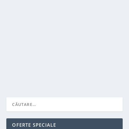
FELICITARI – DE CE PREFERI SA OFERI
FLORI?
de
Victor Neagu
|
mart. 21, 2022
|
Recomandari
,
Stiai ca...?
|
0
|
Cu ocazia unei absolviri, a unei nunti, a unei nasteri,
doresti sa feliciti una sau mai multe...
CITEŞTE MAI MULT
OFERTE SPECIALE