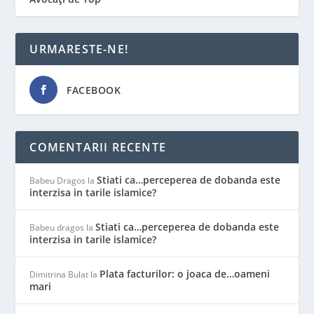
URMARESTE-NE!
FACEBOOK
COMENTARII RECENTE
Stiati ca…perceperea de dobanda este
Babeu Dragos
la
interzisa in tarile islamice?
Stiati ca…perceperea de dobanda este
Babeu dragos
la
interzisa in tarile islamice?
Plata facturilor: o joaca de…oameni
Dimitrina Bulat
la
mari