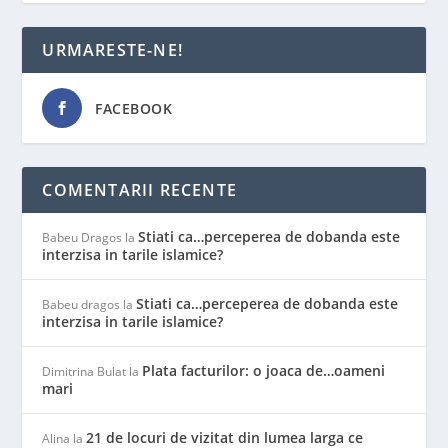
URMARESTE-NE!
FACEBOOK
COMENTARII RECENTE
Stiati ca…perceperea de dobanda este
Babeu Dragos
la
interzisa in tarile islamice?
Stiati ca…perceperea de dobanda este
Babeu dragos
la
interzisa in tarile islamice?
Plata facturilor: o joaca de…oameni
Dimitrina Bulat
la
mari
21 de locuri de vizitat din lumea larga ce
Alina
la