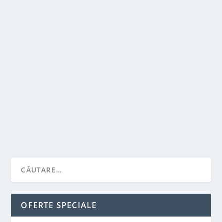
REMOTE / HYBRID / LA FAȚA LOCULUI –
CARE ESTE DIRECȚIA PE PIAȚA MUNCII
de
Victor Neagu
|
iul. 8, 2024
|
Recomandari
|
0
|
În tot mai multe sectoare de pe piața muncii, se
observă o tranziție de la munca exclusiv în birou...
CITEŞTE MAI MULT
OFERTE SPECIALE