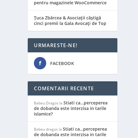
pentru magazinele WooCommerce
Țuca Zbârcea & Asociații câștigă
cinci premii la Gala Avocați de Top
URMARESTE-NE!
FACEBOOK
COMENTARII RECENTE
Stiati ca…perceperea
Babeu Dragos
la
de dobanda este interzisa in tarile
islamice?
Stiati ca…perceperea
Babeu dragos
la
de dobanda este interzisa in tarile