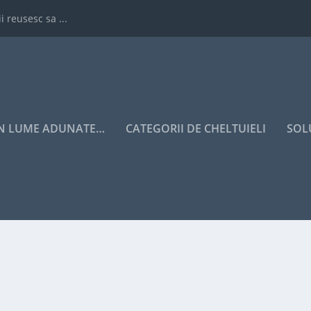
i reusesc sa ...
IN LUME ADUNATE…
CATEGORII DE CHELTUIELI
SOL