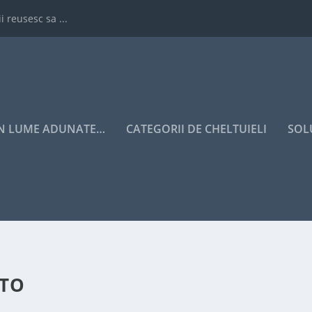
i reusesc sa ...
IN LUME ADUNATE…
CATEGORII DE CHELTUIELI
SOL
UTO