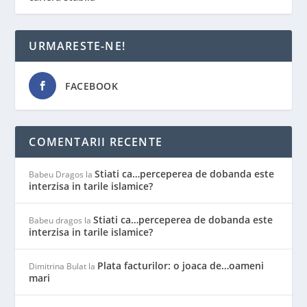
URMARESTE-NE!
FACEBOOK
COMENTARII RECENTE
Stiati ca…perceperea de dobanda este
Babeu Dragos
la
interzisa in tarile islamice?
Stiati ca…perceperea de dobanda este
Babeu dragos
la
interzisa in tarile islamice?
Plata facturilor: o joaca de…oameni
Dimitrina Bulat
la
mari