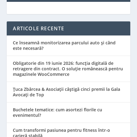
ARTICOLE RECENTE
Ce înseamnă monitorizarea parcului auto și când
este necesară?
Obligatorie din 19 iunie 2026: funcția digitală de
retragere din contract. O soluție românească pentru
magazinele WooCommerce
Țuca Zbârcea & Asociații câștigă cinci premii la Gala
Avocați de Top
Buchetele tematice: cum asortezi florile cu
evenimentul?
Cum transformi pasiunea pentru fitness într-o
carieră stabilă