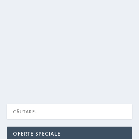
SPORTNEWS-ROMANIA.RO – LOCUL UNDE
SUFLETUL TĂU DE SUPORTER ÎȘI GĂSEȘTE
ECOUL
de
Victor Neagu
|
iul. 11, 2025
|
Recomandari
|
0
|
❤️ Ce înseamnă să fii suporter adevărat în fotbalul
românesc? În România, să fii suporter adevărat...
CITEŞTE MAI MULT
OFERTE SPECIALE