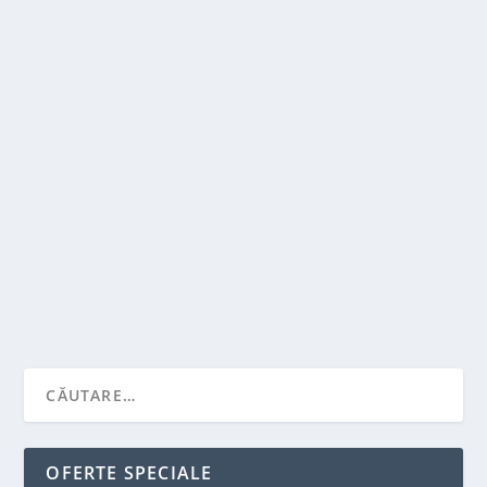
CINE FACE CURATENIE DUPA
CONSTRUCTOR?
de
Victor Neagu
|
sept. 7, 2022
|
Recomandari
|
0
|
Cand ai facut ultima data o modificare majora a
aspectului locuintei? Cand ai schimbat culoarea...
CITEŞTE MAI MULT
OFERTE SPECIALE