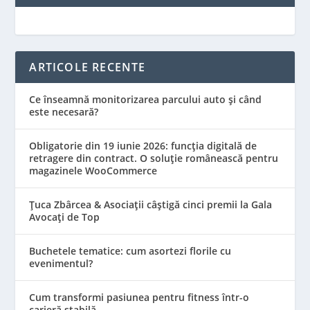
ARTICOLE RECENTE
Ce înseamnă monitorizarea parcului auto și când
este necesară?
Obligatorie din 19 iunie 2026: funcția digitală de
retragere din contract. O soluție românească pentru
magazinele WooCommerce
Țuca Zbârcea & Asociații câștigă cinci premii la Gala
Avocați de Top
Buchetele tematice: cum asortezi florile cu
evenimentul?
Cum transformi pasiunea pentru fitness într-o
carieră stabilă