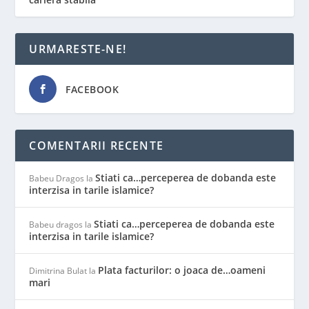
URMARESTE-NE!
FACEBOOK
COMENTARII RECENTE
Stiati ca…perceperea de dobanda este
Babeu Dragos
la
interzisa in tarile islamice?
Stiati ca…perceperea de dobanda este
Babeu dragos
la
interzisa in tarile islamice?
Plata facturilor: o joaca de…oameni
Dimitrina Bulat
la
mari